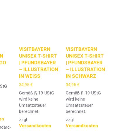
VISITBAYERN
VISITBAYERN
RN
UNISEX T-SHIRT
UNISEX T-SHIRT
OGO
| PFUNDSBAYER
| PFUNDSBAYER
– ILLUSTRATION
– ILLUSTRATION
IN WEISS
IN SCHWARZ
34,95
€
34,95
€
UStG
Gemäß § 19 UStG
Gemäß § 19 UStG
wird keine
wird keine
Umsatzsteuer
Umsatzsteuer
berechnet.
berechnet.
en
zzgl.
zzgl.
Versandkosten
Versandkosten
ndard-