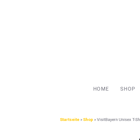
HOME
SHOP
Startseite
»
Shop
»
VisitBayern Unisex T-Shi