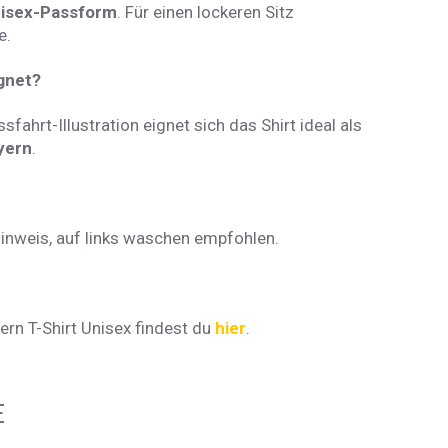
nisex-Passform
. Für einen lockeren Sitz
e.
ignet?
sfahrt-Illustration eignet sich das Shirt ideal als
yern
.
weis, auf links waschen empfohlen.
rn T-Shirt Unisex findest du
hier
.
E