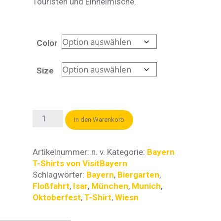
Touristen und Einheimische.
Color
Size
In den Warenkorb
Artikelnummer:
n. v.
Kategorie:
Bayern
T-Shirts von VisitBayern
Schlagwörter:
Bayern
,
Biergarten
,
Floßfahrt
,
Isar
,
München
,
Munich
,
Oktoberfest
,
T-Shirt
,
Wiesn