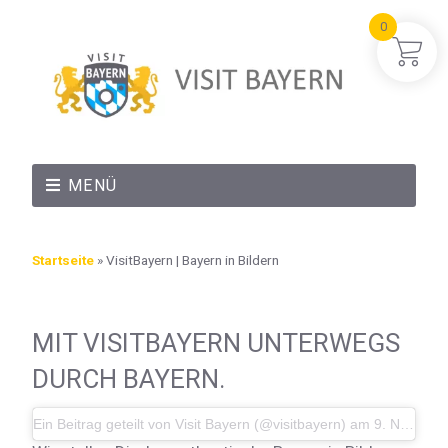
0
MENÜ
Startseite
»
VisitBayern | Bayern in Bildern
MIT VISITBAYERN UNTERWEGS
DURCH BAYERN.​​
Ein Beitrag geteilt von Visit Bayern (@visitbayern)
am
9. Nov 2017 um 9:14 Uhr