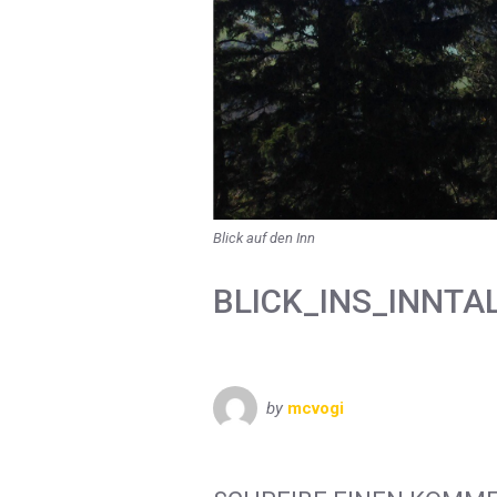
Blick auf den Inn
BLICK_INS_INNTA
by
mcvogi