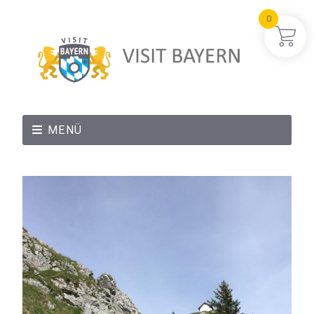
0
MENÜ