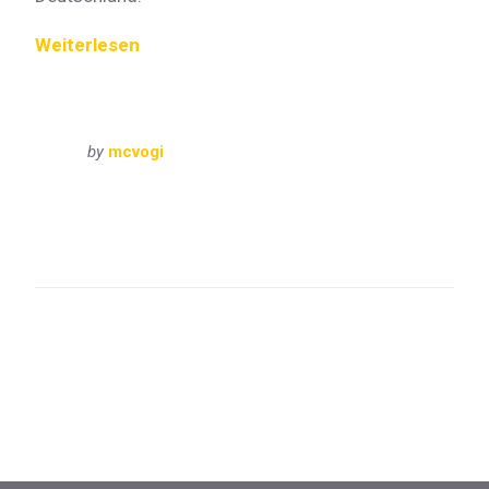
Weiterlesen
by
mcvogi
Bayern
Oberbayern
VisitBayern
Eibsee
Garmisch-Partenkirchen
Grainau
Zugspitze