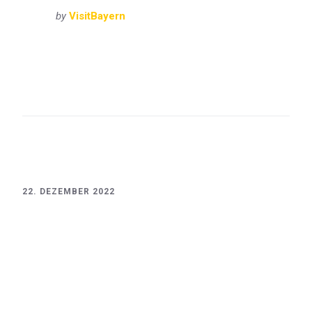
by
VisitBayern
Bayern
Oberbayern
VisitBayern
Burg
Burghausen
LängsteBurgDerWelt
Mittelalter
Oberbayern
22. DEZEMBER 2022