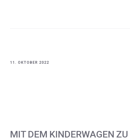
Chiemgau
Chiemsee
Hochberg
Oberbayern
Saline
Traunstein
VisitChiemgau
11. OKTOBER 2022
MIT DEM KINDERWAGEN ZU