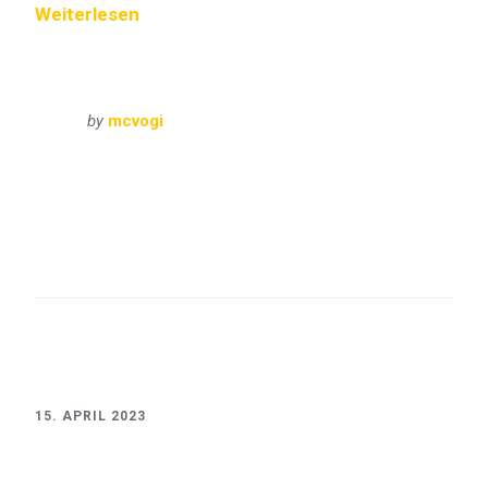
Weiterlesen
by
mcvogi
Bayern
Oberbayern
VisitBayern
Berchtesgaden
Hintersee
Jenner
Kehlsteinhaus
Kempinski
Königssee
Obersalzberg
Ramsau
Salzbergwerk
St. Bartholomä
St. Sebastian
Watzmann
15. APRIL 2023