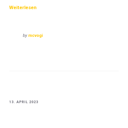
Weiterlesen
by
mcvogi
Bayern
Oberbayern
VisitBayern
Eibsee
Garmisch-Partenkirchen
Grainau
Zugspitze
13. APRIL 2023