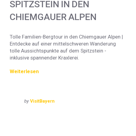
SPITZSTEIN IN DEN
CHIEMGAUER ALPEN
Tolle Familien-Bergtour in den Chiemgauer Alpen |
Entdecke auf einer mittelschweren Wanderung
tolle Aussichtspunkte auf dem Spitzstein -
inklusive spannender Kraxlerei.
Weiterlesen
by
VisitBayern
Bayern
Chiemgau
Oberbayern
VisitBayern
Bergtour
Chiemgau
Chiemgauer Alpen
Chiemsee
Oberbayern
Spitzstein
VisitChiemgau