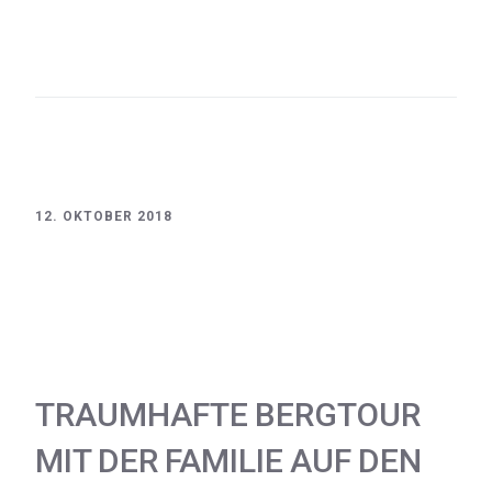
Bayern
Chiemgau
Oberbayern
VisitBayern
Chiemgau
Chiemsee
Oberbayern
VisitChiemgau
12. OKTOBER 2018
TRAUMHAFTE BERGTOUR
MIT DER FAMILIE AUF DEN