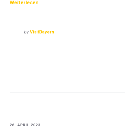
Weiterlesen
by
VisitBayern
Bayern
München
Munich
Oberbayern
VisitBayern
Augustiner
Bavaria
Bayern
Dirndl
FC Bayern
Festzelt
Franziskaner
Hacker
Himmel der Bayern
Lederhose
München
Munich
Oberbayern
Oide Wiesn
Oktoberfest
Paulaner
Schottenhamel
Theresienwiese
Tracht
Trachtenfest
weißblau
Wiesn
26. APRIL 2023