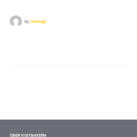
by
mcvogi
Bayern
Oberbayern
VisitBayern
VisitChiemgau
Chiemgau
Chiemsee
Hochberg
Oberbayern
Saline
Traunstein
VisitChiemgau
ÜBER VISITBAYERN