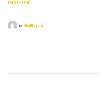
Weiterlesen
by
VisitBayern
Bayern
München
Munich
Oberbayern
VisitBayern
Augustiner
Bavaria
Bayern
Dirndl
FC Bayern
Festzelt
Franziskaner
Hacker
Himmel der Bayern
Lederhose
München
Munich
Oberbayern
Oide Wiesn
Oktoberfest
Paulaner
Schottenhamel
Theresienwiese
Tracht
Trachtenfest
weißblau
Wiesn