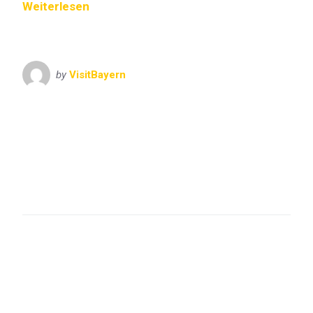
Weiterlesen
by
VisitBayern
Bayern
München
Munich
Oberbayern
VisitBayern
Augustiner
Bavaria
Bayern
Dirndl
FC Bayern
Festzelt
Franziskaner
Hacker
Himmel der Bayern
Lederhose
München
Munich
Oberbayern
Oide Wiesn
Oktoberfest
Paulaner
Schottenhamel
Theresienwiese
Tracht
Trachtenfest
weißblau
Wiesn