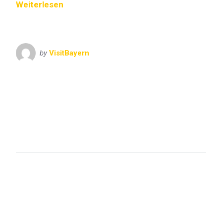
Weiterlesen
by
VisitBayern
Bayern
München
Munich
Oberbayern
VisitBayern
Augustiner
Bavaria
Bayern
Dirndl
FC Bayern
Festzelt
Franziskaner
Hacker
Himmel der Bayern
Lederhose
München
Munich
Oberbayern
Oide Wiesn
Oktoberfest
Paulaner
Schottenhamel
Theresienwiese
Tracht
Trachtenfest
weißblau
Wiesn