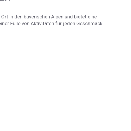
Ort in den bayerischen Alpen und bietet eine
ner Fülle von Aktivitäten für jeden Geschmack.
Kehlsteinhaus
Kempinski
Königssee
Obersalzberg
ä
St. Sebastian
Watzmann