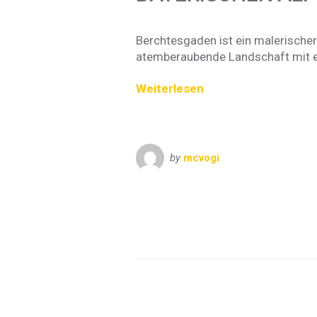
Berchtesgaden ist ein malerischer 
atemberaubende Landschaft mit ei
Weiterlesen
by
mcvogi
Bayern
Oberbayern
VisitBayern
Berchtesgaden
Hintersee
Jenner
Ramsau
Salzbergwerk
St. Bartholom