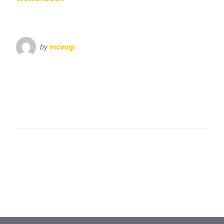
by
mcvogi
Bayern
Oberbayern
VisitBayern
Berchtesgaden
Hintersee
Jenner
Kehlsteinhaus
Kempinski
Königssee
Obersalzberg
Ramsau
Salzbergwerk
St. Bartholomä
St. Sebastian
Watzmann