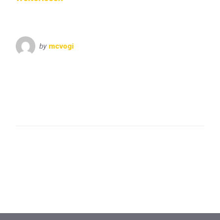
by
mcvogi
Bayern
Oberbayern
VisitBayern
Berchtesgaden
Hintersee
Jenner
Kehlsteinhaus
Kempinski
Königssee
Obersalzberg
Ramsau
Salzbergwerk
St. Bartholomä
St. Sebastian
Watzmann